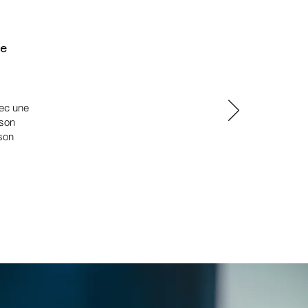
te
vec une
 son
 son