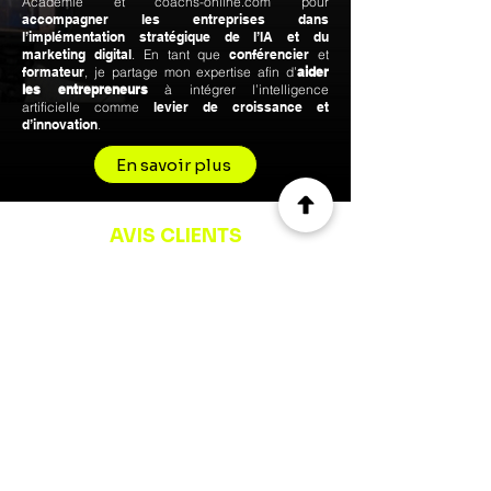
Académie et coachs-online.com pour
accompagner les entreprises dans
l’implémentation stratégique de l’IA et du
marketing digital
. En tant que
conférencier
et
formateur
, je partage mon expertise afin d’
aider
les entrepreneurs
à intégrer l’intelligence
artificielle comme
levier de croissance et
d’innovation
.
En savoir plus
AVIS CLIENTS
Louis Laurent Léger, Coach & Maître
praticien PNL
« Je vous invite à faire comme moi, à assister à
une conférence de Cyril Darmon. Il sait, en
s'appuyant sur des tranches de vie et des
expériences, qu'elles soient professionnelles ou
personnelles, mettre en exergue les différents
leviers qui nous permettent de dépasser des
obstacles. »
Voir plus