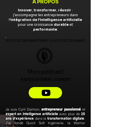
À PROPOS
Innover
,
transformer
,
réussir
:
j’accompagne les entrepreneurs dans
l’
intégration de l’intelligence artificielle
pour une croissance
durable
et
performante
.
ÉCOUTEZ DÈS MAINTENANT
Mon podcast
FAITES ENTRER L'EXPERT
Je suis Cyril Darmon,
entrepreneur passionné
et
expert en intelligence artificielle
avec plus de
25
ans d’expérience
dans la
transformation digitale
.
J’ai fondé Quick Soft Ingénierie, la Warrior