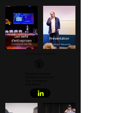
Les défis
Présentation
d'entreprises
Conférence sur l'IA
Événement Maverick
RESTEZ INFORMÉS
Rejoignez moi sur
LinkedIn pour suivre
mes conseils &
actualités !