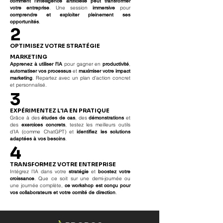
comment l’intelligence artificielle peut transformer
votre entreprise
. Une session
immersive
pour
comprendre et exploiter pleinement ses
opportunités
.
2
OPTIMISEZ VOTRE STRATÉGIE
MARKETING
Apprenez à utiliser l’IA
pour gagner en
productivité
,
automatiser vos processus
et
maximiser votre impact
marketing
. Repartez avec un plan d’action concret
et personnalisé.
3
EXPÉRIMENTEZ L'IA EN PRATIQUE
Grâce à des
études de cas
, des
démonstrations
et
des
exercices concrets
, testez les meilleurs outils
d’IA (comme ChatGPT) et
identifiez les solutions
adaptées à vos besoins
.
4
TRANSFORMEZ VOTRE ENTREPRISE
Intégrez l’IA dans votre
stratégie
et
boostez votre
croissance
. Que ce soit sur une demi-journée ou
une journée complète,
ce workshop est conçu pour
vos collaborateurs et votre comité de direction
.