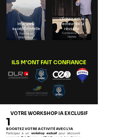
L'Échec est le
Interview
vecteur de la
exceptionnelle
réussite
Conférence sur
Par Olivier
l'échec
Madelrieux
ILS M'ONT FAIT CONFIANCE
VOTRE WORKSHOP IA EXCLUSIF
1
BOOSTEZ VOTRE ACTIVITÉ AVEC L'IA
Participez à un
workshop exclusif
pour découvrir